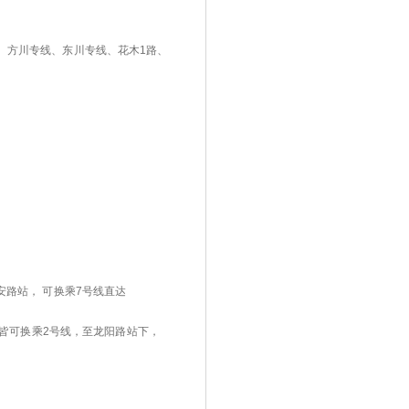
间、方川专线、东川专线、花木1路、
东安路站， 可换乘7号线直达
大道站皆可换乘2号线，至龙阳路站下，