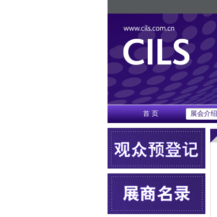
首 页
展会介