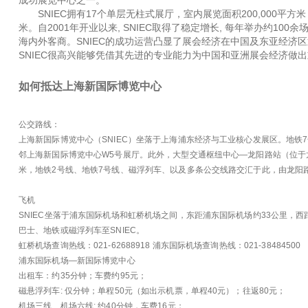
成功展览中心之一。
SNIEC拥有17个单层无柱式展厅，室内展览面积200,000平方米，
米。自2001年开业以来, SNIEC取得了稳定增长, 每年举办约100余
海内外客商。SNIEC的成功运营凸显了展会经济在中国及东亚经济
SNIEC很高兴能够凭借其先进的专业能力为中国和亚洲展会经济做
如何抵达上海新国际博览中心
公交路线：
上海新国际博览中心（SNIEC）坐落于上海浦东经济与工业核心发展区。地铁7
邻上海新国际博览中心W5号展厅。此外，大型交通枢纽中心—龙阳路站（位于龙阳
米，地铁2号线、地铁7号线、磁浮列车、以及多条公交线路交汇于此，由龙阳
飞机
SNIEC坐落于浦东国际机场和虹桥机场之间，东距浦东国际机场约33公里，西
巴士、地铁或磁浮列车至SNIEC。
虹桥机场查询热线：021-62688918 浦东国际机场查询热线：021-38484500
浦东国际机场—新国际博览中心
出租车：约35分钟；车费约95元；
磁悬浮列车: 仅分钟；单程50元（如出示机票，单程40元）；往返80元；
机场三线、机场六线: 约40分钟，车费16元；