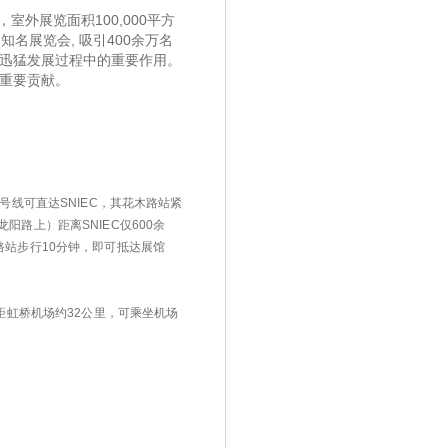
室外展览面积100,000平方
场知名展览会, 吸引400余万名
区迅猛发展过程中的重要作用。
出重要贡献。
号线可直达SNIEC，其花木路站紧
路上）距离SNIEC仅600余
路站步行10分钟，即可抵达展馆
距虹桥机场约32公里，可乘坐机场