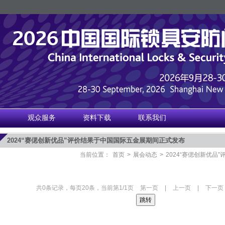
绍
观众服务
资料下载
联系我们
2024“赛偲创新优品”评价结果于中国国际五金展期间正式发布
当前位置：
首页
>
展会动态
>
2024“赛偲创新优
共0条记录，每页20条，当前第1/1页
第一页
|
上一页
|
下一页