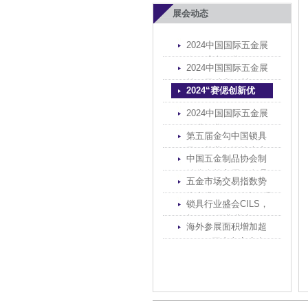
展会动态
2024中国国际五金展
今日盛大开幕！
2024中国国际五金展
第二天精彩不断！
2024“赛偲创新优
品”评价结果于中国国
2024中国国际五金展
际五金展期间正式发
圆满闭幕！
布
第五届金勾中国锁具
及工艺装备设计大赛
中国五金制品协会制
结果正式发布
锁分会第六届二次理
五金市场交易指数势
事会暨全国制锁行业
头上升，DIY动力工具
第三十一次信息交流
锁具行业盛会CILS，
成为生活必需品，
会于浦江盛大召开
与CIHS同期举办
2023中国国际五金展
海外参展面积增加超
期待与您共辟新机遇
200% 国内老客户参
展比例约75% CIHS
2025 招展工作进入尾
声